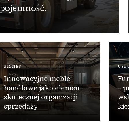
 pojemność.
BIZNES
USŁ
Innowacyjne meble
Fun
handlowe jako element
– p
skutecznej organizacji
ws
sprzedaży
ki