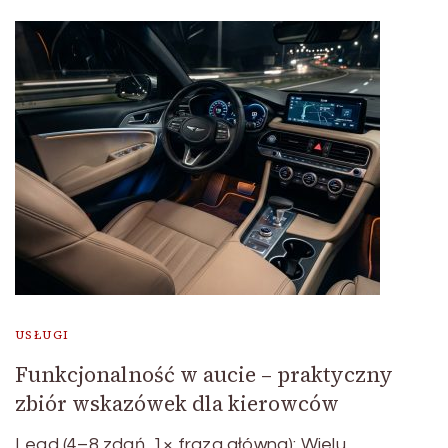
USŁUGI
Funkcjonalność w aucie – praktyczny
zbiór wskazówek dla kierowców
Lead (4–8 zdań, 1× fraza główna): Wielu