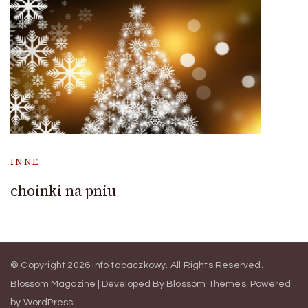
INNE
choinki na pniu
© Copyright 2026
info tabaczkowy
. All Rights Reserved.
Blossom Magazine | Developed By
Blossom Themes
.
Powered
by
WordPress
.